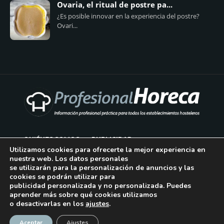
Ovaria, el ritual de postre pa...
¿Es posible innovar en la experiencia del postre?
Ovari...
QUIÉNES SOMOS
PUBLICIDAD
Utilizamos cookies para ofrecerte la mejor experiencia en
nuestra web. Los datos personales
AVISO LEGAL
se utilizarán para la personalización de anuncios y las
cookies se podrán utilizar para
POLÍTICA DE COOKIES
publicidad personalizada y no personalizada. Puedes
aprender más sobre qué cookies utilizamos
POLÍTICA DE PRIVACIDAD
o desactivarlas en los
ajustes
.
¡Suscríbase!
CONTACTO
Aceptar
Ajustes