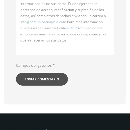
internacionales de sus datos. Puede ejercer sus
derechos de acceso, rectificación y supresión de los
datos, así como otros derechos enviando un correo a
info@
comunicacionycia.com
Para más información
puedes visitar nuestra
Política de Privacidad
donde
entontarás más información sobre dónde, cómo y por
qué almacenamos sus datos.
Campos obligatorios
*