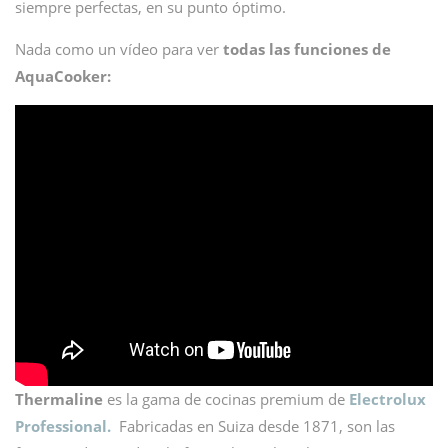
siempre perfectas, en su punto óptimo.
Nada como un vídeo para ver
todas las funciones de
AquaCooker:
Thermaline
es la gama de cocinas premium de
Electrolux
Professional.
Fabricadas en Suiza desde 1871, son las