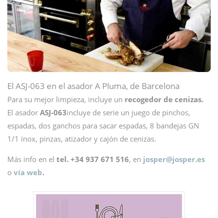
El ASJ-063 en el asador A Pluma, de Barcelona
Para su mejor limpieza, incluye un
recogedor de cenizas.
El asador
ASJ-063
incluye de serie un juego de pinchos,
espadas, dos ganchos para sacar espadas, 8 bandejas GN
1/1 inox, pinzas, atizador y cajón de cenizas.
Más info en el
tel. +34 937 671 516
, en
josper@
josper.es
o
vía web
.