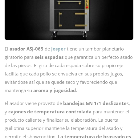
El
asador ASJ-063
de
Josper
tiene un tambor planetario
giratorio para
seis espadas
que garantiza un perfecto asado
de las piezas. El giro de cada espada sobre su propio eje
facilita que cada pollo se envuelva en sus propios jugos,
evitándose así que se quede seco y favoreciendo que
mantenga su
aroma y jugosidad.
El asador viene provisto de
bandejas GN 1/1 deslizante
s,
y
cajones de temperatura controlada
para mantener el
producto caliente y finalizar su elaboración. La puerta
guillotina superior mantiene la temperatura del asado y
permite el showcooking.
La temperatura de braseado es