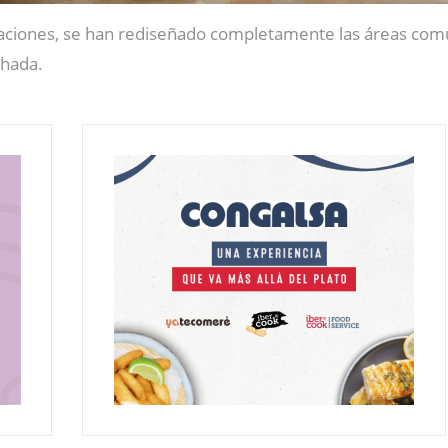
aciones, se han rediseñado completamente las áreas comun
chada.