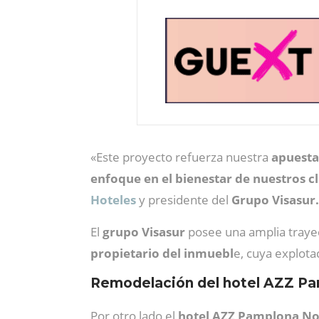
«Este proyecto refuerza nuestra
apuesta
enfoque en el bienestar de nuestros cl
Hoteles
y presidente del
Grupo Visasur.
El
grupo Visasur
posee una amplia trayect
propietario del inmuebl
e, cuya explot
Remodelación del hotel AZZ P
Por otro lado el
hotel AZZ Pamplona No