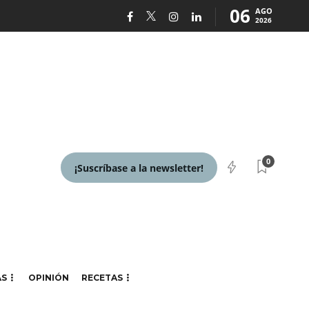
06
AGO
2026
0
¡Suscríbase a la newsletter!
AS
OPINIÓN
RECETAS