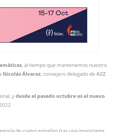
lemáticas
, al tiempo que mantenemos nuestro
a
Nicolás Álvarez
, consejero delegado de
AZZ
onal, y
desde el pasado octubre es el nuevo
 2022
tegoría de cuatro estrellas tras una importante