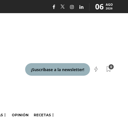
06
AGO
2026
0
¡Suscríbase a la newsletter!
AS
OPINIÓN
RECETAS