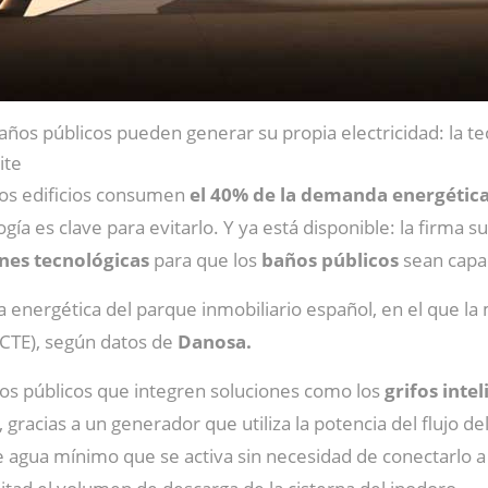
años públicos pueden generar su propia electricidad: la te
ite
os edificios consumen
el 40% de la demanda energétic
gía es clave para evitarlo. Y ya está disponible: la firma s
nes tecnológicas
para que los
baños públicos
sean capa
cia energética del parque inmobiliario español, en el que la
 (CTE), según datos de
Danosa.
os públicos que integren soluciones como los
grifos inte
 gracias a un generador que utiliza la potencia del flujo d
agua mínimo que se activa sin necesidad de conectarlo a l