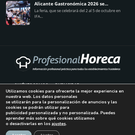
Alicante Gastronómica 2026 se...
La feria, que se celebrará del 2 al 5 de octubre en
IFA...
QUIÉNES SOMOS
PUBLICIDAD
Utilizamos cookies para ofrecerte la mejor experiencia en
nuestra web. Los datos personales
AVISO LEGAL
se utilizarán para la personalización de anuncios y las
cookies se podrán utilizar para
POLÍTICA DE COOKIES
publicidad personalizada y no personalizada. Puedes
aprender más sobre qué cookies utilizamos
POLÍTICA DE PRIVACIDAD
o desactivarlas en los
ajustes
.
¡Suscríbase!
CONTACTO