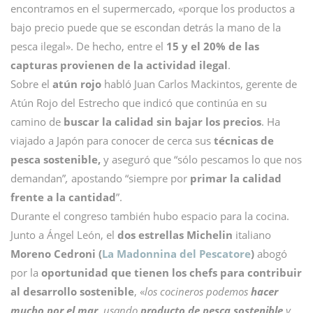
encontramos en el supermercado, «porque los productos a
bajo precio puede que se escondan detrás la mano de la
pesca ilegal». De hecho, entre el
15 y el 20% de las
capturas provienen de la actividad ilegal
.
Sobre el
atún rojo
habló Juan Carlos Mackintos, gerente de
Atún Rojo del Estrecho que indicó que continúa en su
camino de
buscar la calidad sin bajar los precios
. Ha
viajado a Japón para conocer de cerca sus
técnicas de
pesca sostenible,
y aseguró que “sólo pescamos lo que nos
demandan”
,
apostando “siempre por
primar la calidad
frente a la cantidad
”.
Durante el congreso también hubo espacio para la cocina.
Junto a Ángel León, el
dos estrellas Michelin
italiano
Moreno Cedroni (
La Madonnina del Pescatore
)
abogó
por la
oportunidad que tienen los chefs para contribuir
al desarrollo sostenible
, «
los cocineros podemos
hacer
mucho por el mar
, usando
producto de pesca sostenible
y