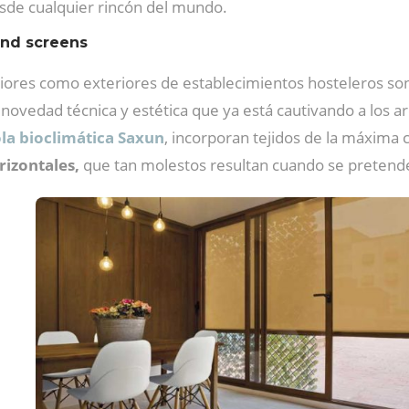
esde cualquier rincón del mundo.
ind screens
eriores como exteriores de establecimientos hosteleros s
ovedad técnica y estética que ya está cautivando a los a
la bioclimática Saxun
, incorporan tejidos de la máxima 
rizontales,
que tan molestos resultan cuando se pretende 