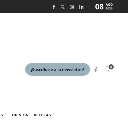
08
AGO
2026
0
¡Suscríbase a la newsletter!
AS
OPINIÓN
RECETAS