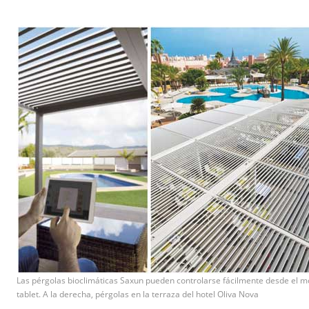
Las pérgolas bioclimáticas Saxun pueden controlarse fácilmente desde el mó
tablet. A la derecha, pérgolas en la terraza del hotel Oliva Nova