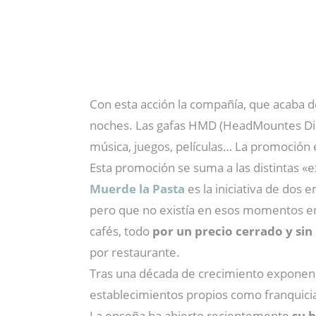
Con esta acción la compañía, que acaba d
noches. Las gafas HMD (HeadMountes Displ
música, juegos, películas… La promoción e
Esta promoción se suma a las distintas «
Muerde la Pasta
es la iniciativa de dos
pero que no existía en esos momentos en 
cafés, todo
por un precio cerrado y si
por restaurante.
Tras una década de crecimiento exponenci
establecimientos propios como franquiciad
La enseña ha abierto recientemente
su b