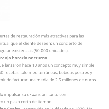
rtas de restauración más atractivas para las
tual que el cliente deseen: un concierto de
agotar existencias (50.000 unidades).
franja horaria nocturna.
 que lanzaron hace 10 años un concepto muy simple
0 recetas italo-mediterráneas, bebidas postres y
mitido facturar una media de 2,5 millones de euros
do impulsar su expansión, tanto con
en un plazo corto de tiempo.
cine Capito
l, construido en la década de 1930. Ha