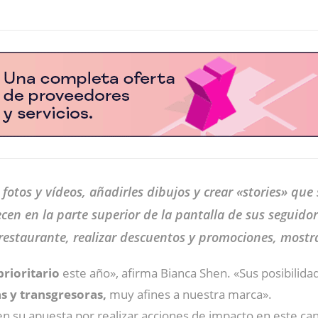
 fotos y vídeos, añadirles dibujos y crear «stories» qu
en en la parte superior de la pantalla de sus seguidore
estaurante, realizar descuentos y promociones, mostra
rioritario
este año», afirma Bianca Shen. «Sus posibilida
s y transgresoras,
muy afines a nuestra marca».
 su apuesta por realizar acciones de impacto en este can