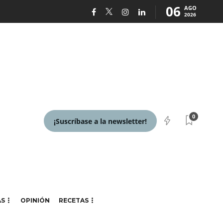
06
AGO
2026
0
¡Suscríbase a la newsletter!
AS
OPINIÓN
RECETAS