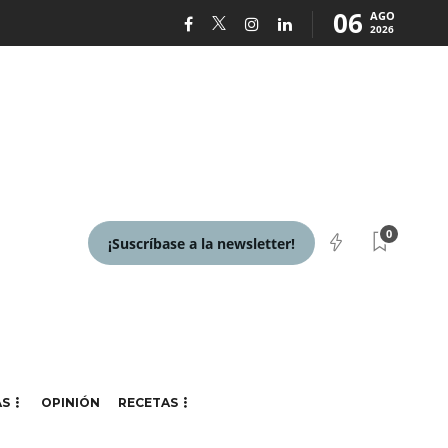
06
AGO
2026
0
¡Suscríbase a la newsletter!
AS
OPINIÓN
RECETAS