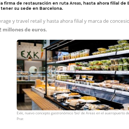
Areas
la firma de restauración en ruta
, hasta ahora filial de
 tener su sede en Barcelona.
rage y travel retail y hasta ahora filial y marca de conces
2 millones de euros.
Exki, nuevo concepto gastronómico ‘bio’ de Areas en el aueropuerto de
Prat