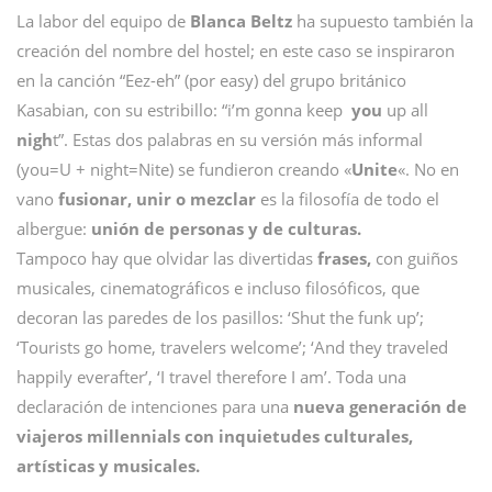
La labor del equipo de
Blanca Beltz
ha supuesto también la
creación del nombre del hostel; en este caso se inspiraron
en la canción “Eez-eh” (por easy) del grupo británico
Kasabian, con su estribillo: “i’m gonna keep
you
up all
nigh
t”. Estas dos palabras en su versión más informal
(you=U + night=Nite) se fundieron creando «
Unite
«. No en
vano
fusionar, unir o mezclar
es la filosofía de todo el
albergue:
unión de personas y de culturas.
Tampoco hay que olvidar las divertidas
frases,
con guiños
musicales, cinematográficos e incluso filosóficos, que
decoran las paredes de los pasillos: ‘Shut the funk up’;
‘Tourists go home, travelers welcome’; ‘And they traveled
happily everafter’, ‘I travel therefore I am’. Toda una
declaración de intenciones para una
nueva generación de
viajeros millennials con inquietudes culturales,
artísticas y musicales.