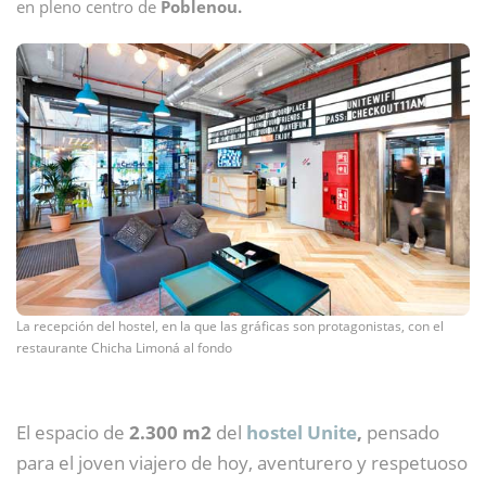
en pleno centro de
Poblenou.
La recepción del hostel, en la que las gráficas son protagonistas, con el
restaurante Chicha Limoná al fondo
El espacio de
2.300 m2
del
hostel Unite
,
pensado
para el joven viajero de hoy, aventurero y respetuoso