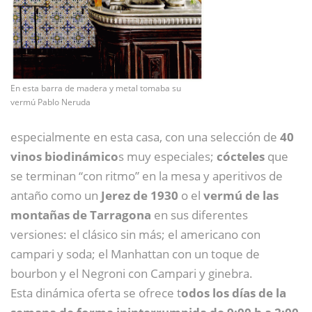
En esta barra de madera y metal tomaba su
vermú Pablo Neruda
especialmente en esta casa, con una selección de
40
vinos biodinámico
s muy especiales;
cócteles
que
se terminan “con ritmo” en la mesa y aperitivos de
antaño como un
Jerez de 1930
o el
vermú de las
montañas de Tarragona
en sus diferentes
versiones: el clásico sin más; el americano con
campari y soda; el Manhattan con un toque de
bourbon y el Negroni con Campari y ginebra.
Esta dinámica oferta se ofrece t
odos los días de la