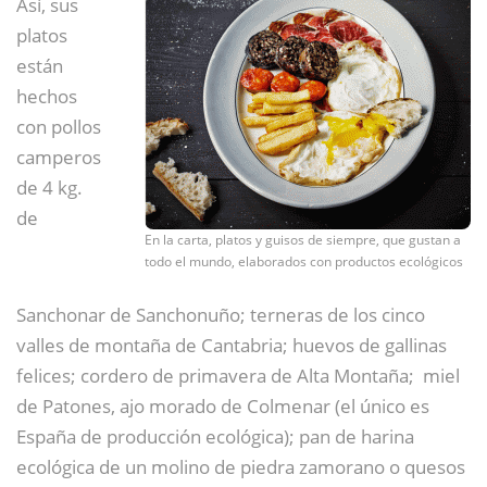
Así, sus
platos
están
hechos
con pollos
camperos
de 4 kg.
de
En la carta, platos y guisos de siempre, que gustan a
todo el mundo, elaborados con productos ecológicos
Sanchonar de Sanchonuño; terneras de los cinco
valles de montaña de Cantabria; huevos de gallinas
felices; cordero de primavera de Alta Montaña; miel
de Patones, ajo morado de Colmenar (el único es
España de producción ecológica); pan de harina
ecológica de un molino de piedra zamorano o quesos