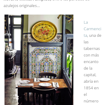
azulejos originales…
La
Carmenci
ta
, una de
las
tabernas
con más
encanto
de la
capital,
abría en
1854 en
el
número