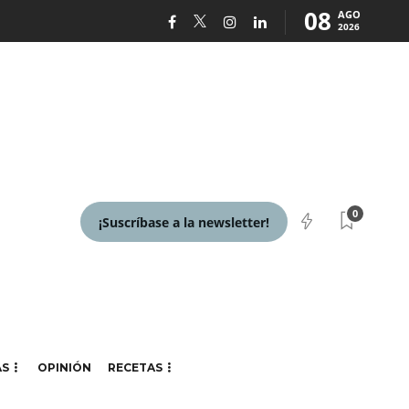
08
AGO
2026
0
¡Suscríbase a la newsletter!
AS
OPINIÓN
RECETAS