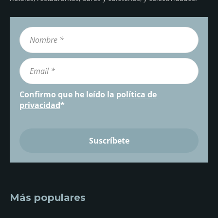
Confirmo que he leído la
política de
privacidad
*
Más populares