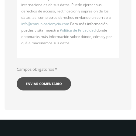
internacionales de sus datos. Puede ejercer sus
derechos de acceso, rectificación y supresión de los
datos, así como otros derechos enviando un correo a
info@
comunicacionycia.com
Para más información
puedes visitar nuestra
Política de Privacidad
donde
entontarás más información sobre dónde, cómo y por
qué almacenamos sus datos.
Campos obligatorios
*