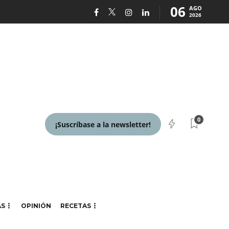
06
AGO
2026
0
¡Suscríbase a la newsletter!
AS
OPINIÓN
RECETAS