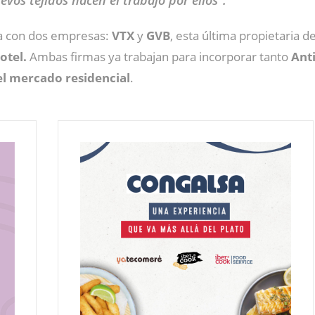
uevos tejidos hacen el trabajo por ellos”.
aña con dos empresas:
VTX
y
GVB
, esta última propietaria de
otel.
Ambas firmas ya trabajan para incorporar tanto
Anti
el mercado residencial
.