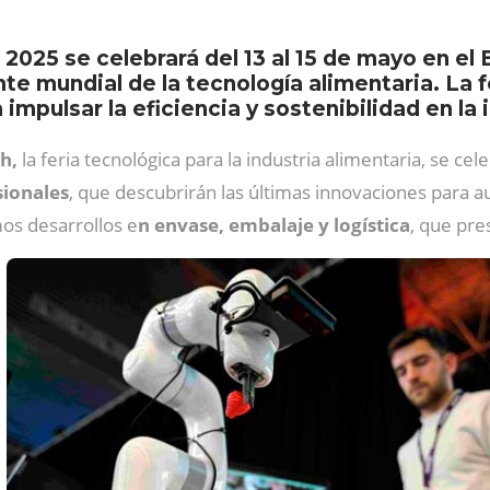
025 se celebrará del 13 al 15 de mayo en el
ente mundial de la tecnología alimentaria. La 
impulsar la eficiencia y sostenibilidad en la 
h,
la feria tecnológica para la industria alimentaria, se cel
sionales
, que descubrirán las últimas innovaciones para au
mos desarrollos e
n envase, embalaje y logística
, que pr