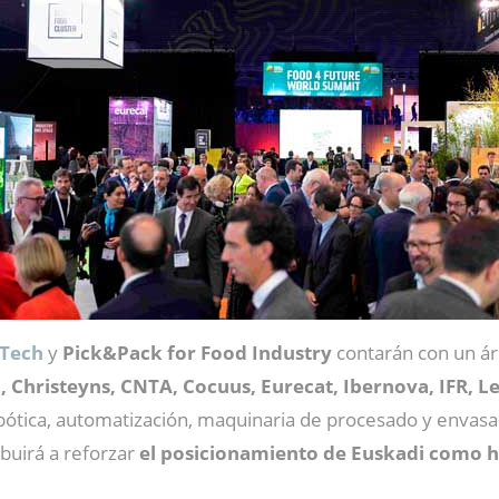
dTech
y
Pick&Pack for Food Industry
contarán con un áre
Christeyns, CNTA, Cocuus, Eurecat, Ibernova, IFR, Lei
ótica, automatización, maquinaria de procesado y envasado
buirá a reforzar
el posicionamiento de Euskadi como h