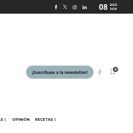
08
AGO
2026
0
¡Suscríbase a la newsletter!
AS
OPINIÓN
RECETAS