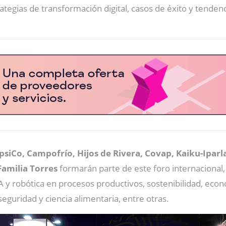
ategias de transformación digital, casos de éxito y tend
epsiCo, Campofrío, Hijos de Rivera, Covap, Kaiku-Ipar
Familia Torres
formarán parte de este foro internaciona
, IA y robótica en procesos productivos, sostenibilidad, ec
guridad y ciencia alimentaria, entre otras.