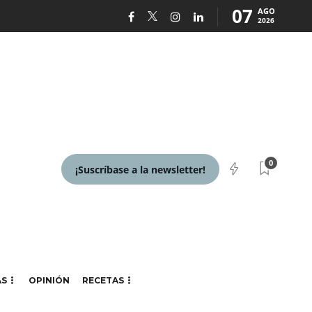
07
AGO
2026
0
¡Suscríbase a la newsletter!
AS
OPINIÓN
RECETAS