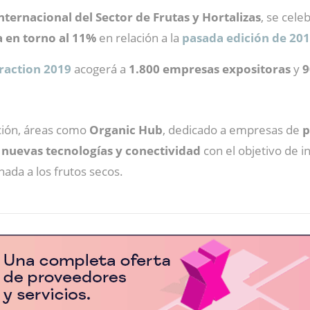
Internacional del Sector de Frutas y Hortalizas
, se cele
a en torno al 11%
en relación a la
pasada edición de 20
traction 2019
acogerá a
1.800 empresas expositoras
y
9
ición, áreas como
Organic Hub
, dedicado a empresas de
p
e
nuevas tecnologías y conectividad
con el objetivo de i
inada a los frutos secos.