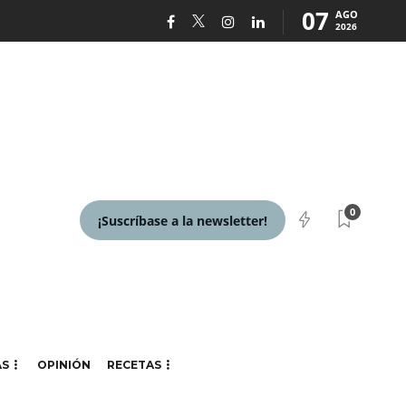
07
AGO
2026
0
¡Suscríbase a la newsletter!
AS
OPINIÓN
RECETAS