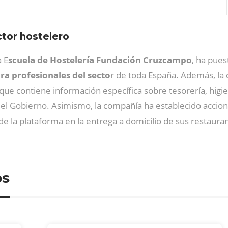
ctor hostelero
a E
scuela de Hostelería Fundación Cruzcampo
, ha pue
ara profesionales del secto
r de toda España. Además, la
 que contiene información específica sobre tesorería, higi
 el Gobierno. Asimismo, la compañía ha establecido accio
e la plataforma en la entrega a domicilio de sus restaura
os