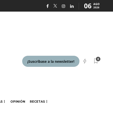
06
AGO
2026
0
¡Suscríbase a la newsletter!
AS
OPINIÓN
RECETAS