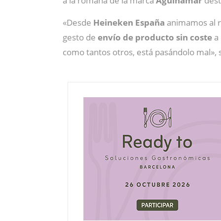
a la romana de la marca
Aguinamar
dest
«Desde
Heineken España
animamos al re
gesto de
envío de producto sin coste
a
como tantos otros, está pasándolo mal»,