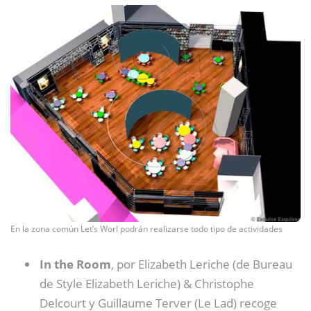
En la zona común Let’s Worl podrán realizarse todo tipo de actividades
In the Room
, por Elizabeth Leriche (de Bureau
de Style Elizabeth Leriche) & Christophe
Delcourt y Guillaume Terver (Le Lad) recoge