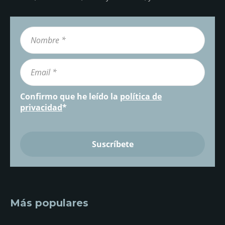
Confirmo que he leído la
política de
privacidad
*
Más populares