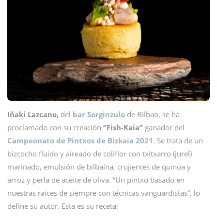
Iñaki Lazcano,
del
bar Sorginzulo
de Bilbao, se ha
proclamado con su creación
“Fish-Kaia”
ganador del
Campeonato de Pintxos de Bizkaia 2021
. Se trata de un
bizcocho fluido y aireado de coliflor con txitxarro (jurel)
marinado, emulsión de bilbaína, crujientes de quinoa y
arroz y perla de aceite de oliva. “Un pintxo basado en
nuestras raíces de siempre con técnicas vanguardistas”, lo
define su autor. Esta es su receta: