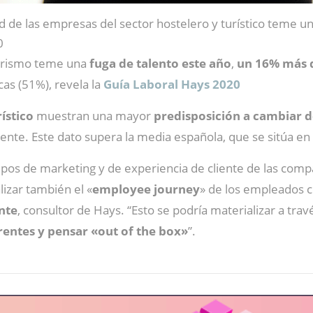
d de las empresas del sector hostelero y turístico teme un
0
turismo teme una
fuga de talento este año
,
un 16% más q
cas (51%), revela la
Guía Laboral Hays 2020
ístico
muestran una mayor
predisposición a cambiar 
ente. Este dato supera la media española, que se sitúa en
uipos de marketing y de experiencia de cliente de las com
izar también el «
employee journey
» de los empleados 
nte
, consultor de Hays. “Esto se podría materializar a t
rentes y pensar «out of the box»
”.