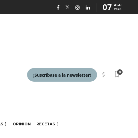
07
AGO
2026
0
¡Suscríbase a la newsletter!
AS
OPINIÓN
RECETAS