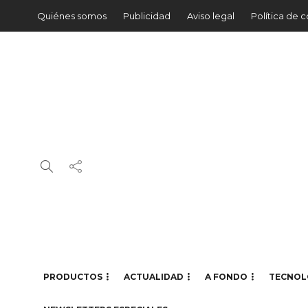
Quiénes somos
Publicidad
Aviso legal
Política de 
PRODUCTOS
ACTUALIDAD
A FONDO
TECNOL