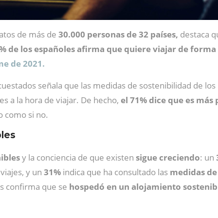
datos de más de
30.000 personas de 32 países,
destaca qu
% de los españoles afirma que quiere viajar de forma
me de 2021.
ncuestados señala que las medidas de sostenibilidad de lo
s a la hora de viajar. De hecho,
el 71% dice que es más
o como si no.
les
ibles
y la conciencia de que existen
sigue creciendo
: un
viajes, y un
31%
indica que ha consultado las
medidas de 
os confirma que se
hospedó en un alojamiento sostenib