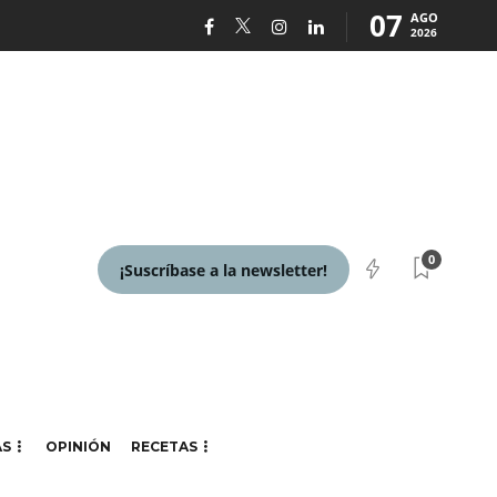
07
AGO
2026
0
¡Suscríbase a la newsletter!
AS
OPINIÓN
RECETAS