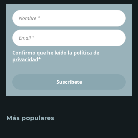
Confirmo que he leído la
política de
privacidad
*
Más populares