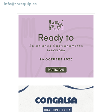
info@
corequip.es.