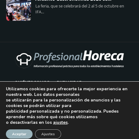
La feria, que se celebrará del 2 al 5 de octubre en
IFA...
QUIÉNES SOMOS
PUBLICIDAD
Utilizamos cookies para ofrecerte la mejor experiencia en
nuestra web. Los datos personales
AVISO LEGAL
se utilizarán para la personalización de anuncios y las
cookies se podrán utilizar para
POLÍTICA DE COOKIES
publicidad personalizada y no personalizada. Puedes
aprender más sobre qué cookies utilizamos
POLÍTICA DE PRIVACIDAD
o desactivarlas en los
ajustes
.
¡Suscríbase!
CONTACTO
Aceptar
Ajustes