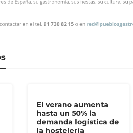
s de España, su gastronomía, sus fiestas, su cultura, su p
ontactar en el tel.
91 730 82 15
o en
red@
pueblosgast
os
El verano aumenta
hasta un 50% la
demanda logística de
la hostelería