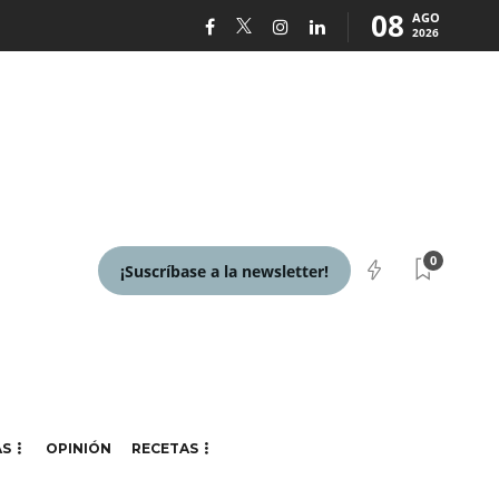
08
AGO
2026
0
¡Suscríbase a la newsletter!
AS
OPINIÓN
RECETAS