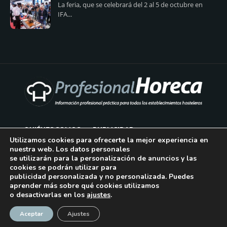
La feria, que se celebrará del 2 al 5 de octubre en
IFA...
QUIÉNES SOMOS
PUBLICIDAD
Utilizamos cookies para ofrecerte la mejor experiencia en
nuestra web. Los datos personales
AVISO LEGAL
se utilizarán para la personalización de anuncios y las
cookies se podrán utilizar para
POLÍTICA DE COOKIES
publicidad personalizada y no personalizada. Puedes
aprender más sobre qué cookies utilizamos
POLÍTICA DE PRIVACIDAD
o desactivarlas en los
ajustes
.
¡Suscríbase!
CONTACTO
Aceptar
Ajustes