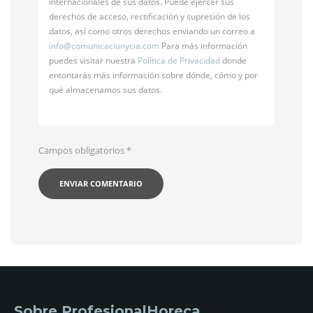
internacionales de sus datos. Puede ejercer sus
derechos de acceso, rectificación y supresión de los
datos, así como otros derechos enviando un correo a
info@
comunicacionycia.com
Para más información
puedes visitar nuestra
Política de Privacidad
donde
entontarás más información sobre dónde, cómo y por
qué almacenamos sus datos.
Campos obligatorios
*
Sobre ProfesionalHoreca