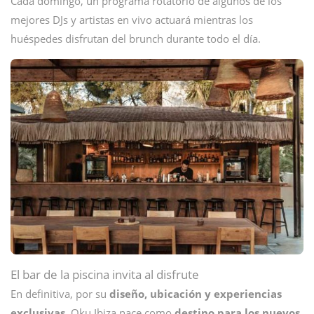
Cada domingo, un programa rotatorio de algunos de los
mejores DJs y artistas en vivo actuará mientras los
huéspedes disfrutan del brunch durante todo el día.
El bar de la piscina invita al disfrute
En definitiva, por su
diseño, ubicación y experiencias
exclusivas
, Oku Ibiza nace como
destino para los nuevos