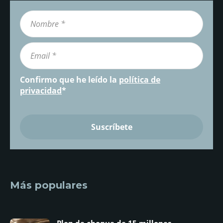
Confirmo que he leído la
política de
privacidad
*
Más populares