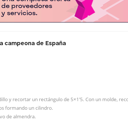
eta campeona de España
dillo y recortar un rectángulo de 5×1’5. Con un molde, rec
os formando un cilindro.
lvo de almendra.