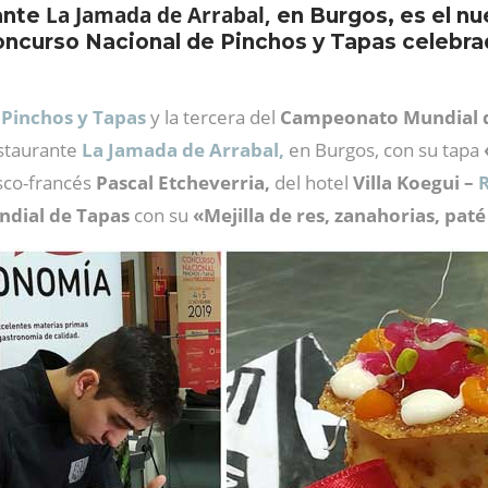
La Jamada de Arrabal,
rante
en Burgos, es el n
ncurso Nacional de Pinchos y Tapas celebrad
 Pinchos y Tapas
y la tercera del
Campeonato Mundial de
staurante
La Jamada de Arrabal,
en Burgos, con su tapa
sco-francés
Pascal Etcheverria,
del hotel
Villa Koegui –
R
dial de Tapas
con su
«Mejilla de res, zanahorias, pat