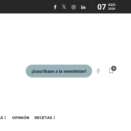
07
AGO
2026
0
¡Suscríbase a la newsletter!
AS
OPINIÓN
RECETAS