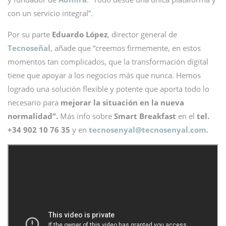
con un servicio integral”.
Por su parte
Eduardo López
, director general de
Tecnoseñal
, añade que “creemos firmemente, en estos
momentos tan complicados, que la transformación digital
tiene que apoyar a los negocios más que nunca. Hemos
logrado una solución flexible y potente que aporta todo lo
necesario para
mejorar la situación en la nueva
normalidad”.
Más info sobre
Smart Breakfast
en el
tel.
+34 902 10 76 35
y en
tecnosenyal@
tecnosenyal.com.