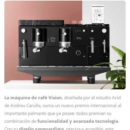
La máquina de café Vision
, diseñada por el estudio Acid
de Andreu Carulla, suma un nuevo premio internacional al
importante palmarés que ya posee: todos premian su
combinación de
funcionalidad y avanzada tecnología
.
Con su
diseño vanguardista,
precisa y accesible, esta