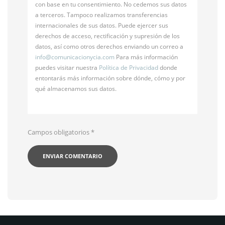
con base en tu consentimiento. No cedemos sus datos
a terceros. Tampoco realizamos transferencias
internacionales de sus datos. Puede ejercer sus
derechos de acceso, rectificación y supresión de los
datos, así como otros derechos enviando un correo a
info@
comunicacionycia.com
Para más información
puedes visitar nuestra
Política de Privacidad
donde
entontarás más información sobre dónde, cómo y por
qué almacenamos sus datos.
Campos obligatorios
*