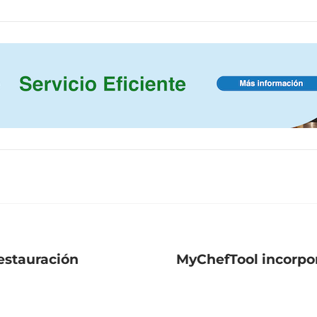
restauración
MyChefTool incorpor