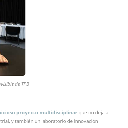
visible de TPB
cioso proyecto multidisciplinar
que no deja a
trial, y también un laboratorio de innovación