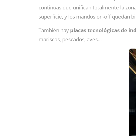
continuas que unifican totalmente la zon
superficie, y los mandos on-off quedan bie
También hay
placas tecnológicas de in
mariscos, pescados, aves…