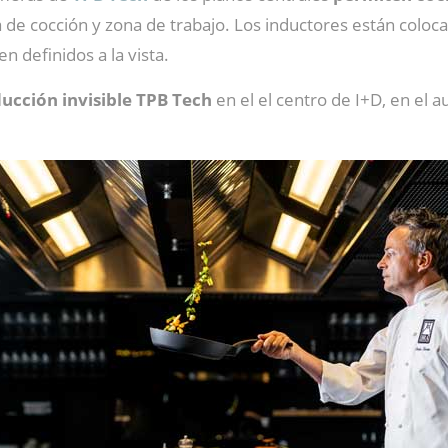
a de cocción y zona de trabajo. Los inductores están colo
n definidos a la vista.
ducción invisible TPB Tech
en el el centro de I+D, en el a