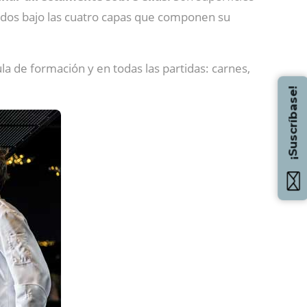
cados bajo las cuatro capas que componen su
ula de formación y en todas las partidas: carnes,
¡Suscríbase!