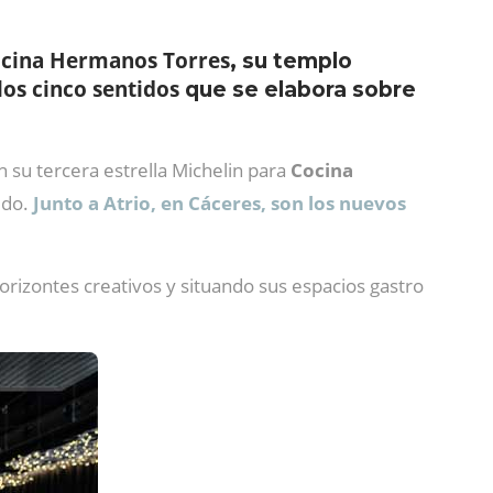
cina Hermanos Torres
, su templo
os cinco sentidos
que se elabora sobre
su tercera estrella Michelin para
Cocina
edo.
Junto a Atrio, en Cáceres, son los nuevos
orizontes creativos y situando sus espacios gastro