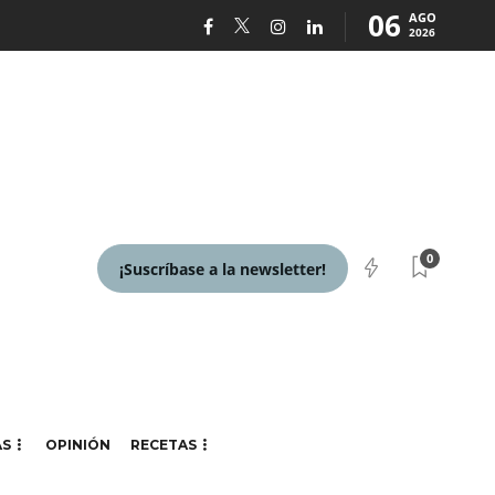
06
AGO
2026
0
¡Suscríbase a la newsletter!
AS
OPINIÓN
RECETAS