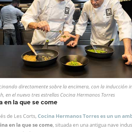
inando directamente sobre la encimera, con la inducción in
h, en el nuevo tres estrellas Cocina Hermanos Torres
na en la que se come
és de Les Corts,
Cocina Hermanos Torres es un un ambi
ina en la que se come
, situada en una antigua nave indus