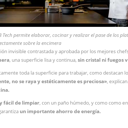
B Tech permite
elaborar, cocinar y realizar el pase de los pla
rectamente sobre la encimera
ción invisible contrastada y aprobada por los mejores che
mera
, una superficie lisa y continua,
sin cristal ni fuegos v
amente toda la superficie para trabajar, como destacan l
ente, no se raya y estéticamente es preciosa»
, explica
ina.
 fácil de limpiar
, con un paño húmedo, y como como en 
garantiza
un importante ahorro de energía.