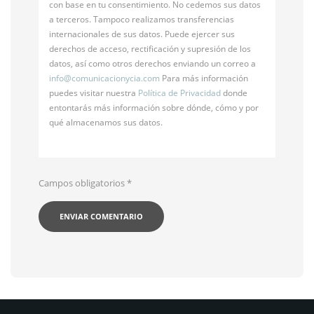
con base en tu consentimiento. No cedemos sus datos
a terceros. Tampoco realizamos transferencias
internacionales de sus datos. Puede ejercer sus
derechos de acceso, rectificación y supresión de los
datos, así como otros derechos enviando un correo a
info@
comunicacionycia.com
Para más información
puedes visitar nuestra
Política de Privacidad
donde
entontarás más información sobre dónde, cómo y por
qué almacenamos sus datos.
Campos obligatorios
*