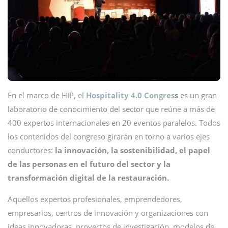
En el marco de HIP, el
Hospitality 4.0 Congres
s
es un gran
laboratorio de conocimiento del sector que reúne a más de
400 expertos internacionales en 20 eventos paralelos. Todos
los contenidos del congreso girarán en torno a varios ejes
conductores:
la innovación, la sostenibilidad, el papel
de las personas en el futuro del sector y la
transformación digital de la restauración.
Aquellos expertos profesionales, emprendedores,
empresarios, centros de innovación y organizaciones con
ideas innovadoras, proyectos de investigación, modelos de