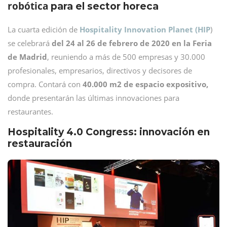
robótica
para el sector horeca
La cuarta edición de
Hospitality Innovation Planet (HIP
)
se celebrará
del 24 al 26 de febrero de 2020 en la Feria
de Madrid
, reuniendo a más de 500 empresas y 30.000
profesionales, empresarios, directivos y decisores de
compra. Contará con
40.000 m2 de espacio expositivo,
donde presentarán las últimas innovaciones para
restaurantes.
Hospitality 4.0 Congress: innovación en
restauración