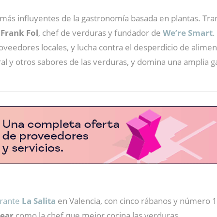
 más influyentes de la gastronomía basada en plantas. Tra
a
Frank Fol
, chef de verduras y fundador de
We’re Smart
.
veedores locales, y lucha contra el desperdicio de alime
ral y otros sabores de las verduras, y domina una amplia g
urante
La Salita
en Valencia, con cinco rábanos y número 11
Year
como la chef que mejor cocina las verduras.