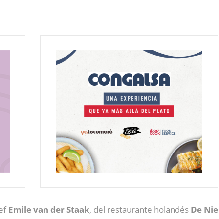
hef
Emile van der Staak
, del restaurante holandés
De Nie