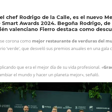
el chef Rodrigo de la Calle, es el nuevo M
Smart Awards 2024. Begoña Rodrigo, de La
ién valenciano Fierro destaca como descu
, se corona como
mejor restaurante de verduras del m
nario ‘verde’, que desveló sus premios anuales en una gala
icando que era el mejor día de su vida profesional. «
Grac
cambiar el mundo y hacer un planeta mejor», señaló.