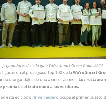
efs ganadores de la la guía We’re Smart Green Guide 2024
figuran en el prestigioso Top 100 de la
We’re Smart Gre
undo otorgándoles de uno a cinco rábanos.
Los restauran
e premia es el trato dado a las verduras.
 en esta edición
El Invernadero
ocupa el primer puesto d