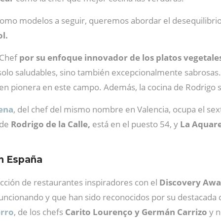
 como modelos a seguir, queremos abordar el desequilibri
ol.
 Chef
por su enfoque innovador de los platos vegetale
 solo saludables, sino también excepcionalmente sabrosas.
te en pionera en este campo. Además, la cocina de Rodrigo
ena
, del chef del mismo nombre en Valencia, ocupa el se
 de
Rodrigo de la Calle,
está en el puesto 54, y
La Aquare
en España
cción de restaurantes inspiradores con el
Discovery Awa
ncionando y que han sido reconocidos por su destacada con
erro
, de los chefs
Carito Lourenço y Germán Carrizo
y n