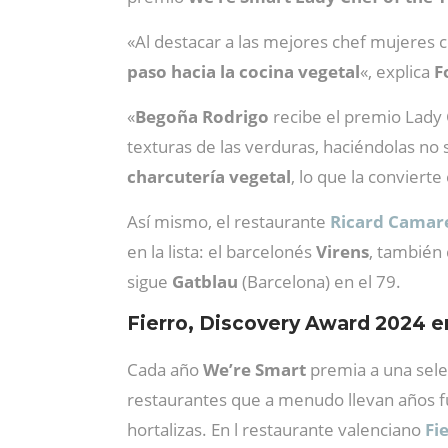
«Al destacar a las mejores chef mujeres
paso hacia la cocina vegetal
«, explica
F
«
Begoña Rodrigo
recibe el premio Lady
texturas de las verduras, haciéndolas no
charcutería vegetal
, lo que la convier
Así mismo, el restaurante
Ricard Camar
en la lista: el barcelonés
Virens
, también
sigue
Gatblau
(Barcelona) en el 79.
Fierro, Discovery Award 2024 
Cada año
We’re Smart
premia a una sele
restaurantes que a menudo llevan años fu
hortalizas. En l restaurante valenciano
Fi