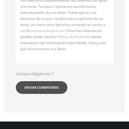
con base en tu consentimiento. No cedemos sus datos
a terceros. Tampoco realizamos transferencias
internacionales de sus datos. Puede ejercer sus
derechos de acceso, rectificación y supresión de los
datos, así como otros derechos enviando un correo a
info@
comunicacionycia.com
Para más información
puedes visitar nuestra
Política de Privacidad
donde
entontarás más información sobre dónde, cómo y por
qué almacenamos sus datos.
Campos obligatorios
*