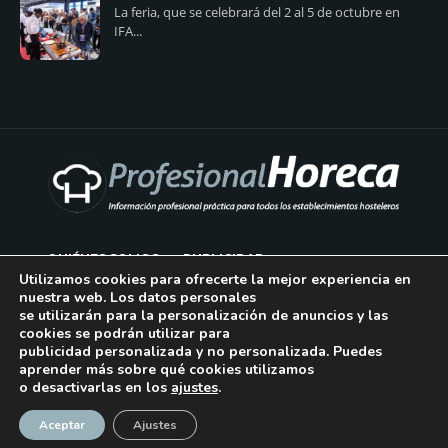
La feria, que se celebrará del 2 al 5 de octubre en
IFA...
QUIÉNES SOMOS
PUBLICIDAD
Utilizamos cookies para ofrecerte la mejor experiencia en
nuestra web. Los datos personales
AVISO LEGAL
se utilizarán para la personalización de anuncios y las
cookies se podrán utilizar para
POLÍTICA DE COOKIES
publicidad personalizada y no personalizada. Puedes
aprender más sobre qué cookies utilizamos
POLÍTICA DE PRIVACIDAD
o desactivarlas en los
ajustes
.
¡Suscríbase!
CONTACTO
Aceptar
Ajustes