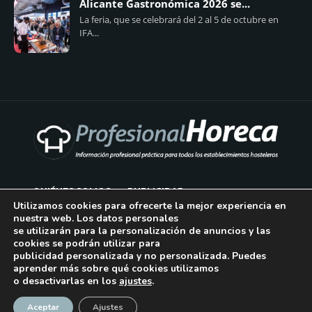
Alicante Gastronómica 2026 se...
La feria, que se celebrará del 2 al 5 de octubre en
IFA...
QUIÉNES SOMOS
PUBLICIDAD
Utilizamos cookies para ofrecerte la mejor experiencia en
nuestra web. Los datos personales
AVISO LEGAL
se utilizarán para la personalización de anuncios y las
cookies se podrán utilizar para
POLÍTICA DE COOKIES
publicidad personalizada y no personalizada. Puedes
aprender más sobre qué cookies utilizamos
POLÍTICA DE PRIVACIDAD
o desactivarlas en los
ajustes
.
¡Suscríbase!
CONTACTO
Aceptar
Ajustes