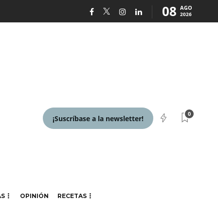
08
AGO
2026
0
¡Suscríbase a la newsletter!
AS
OPINIÓN
RECETAS