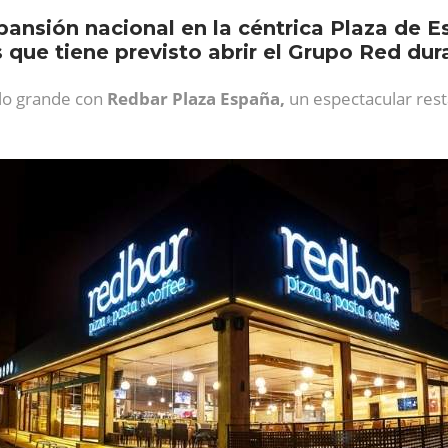
pansión nacional en la céntrica Plaza de E
 que tiene previsto abrir el Grupo Red dur
 lo grande con
Redbar Plaza España,
un espectacular res