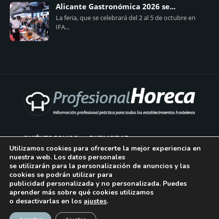
Alicante Gastronómica 2026 se...
La feria, que se celebrará del 2 al 5 de octubre en
IFA...
QUIÉNES SOMOS
PUBLICIDAD
Utilizamos cookies para ofrecerte la mejor experiencia en
nuestra web. Los datos personales
AVISO LEGAL
se utilizarán para la personalización de anuncios y las
cookies se podrán utilizar para
POLÍTICA DE COOKIES
publicidad personalizada y no personalizada. Puedes
aprender más sobre qué cookies utilizamos
POLÍTICA DE PRIVACIDAD
o desactivarlas en los
ajustes
.
¡Suscríbase!
CONTACTO