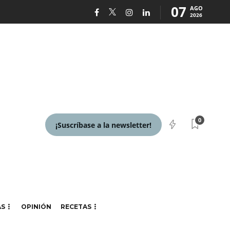
07
AGO
2026
0
¡Suscríbase a la newsletter!
AS
OPINIÓN
RECETAS