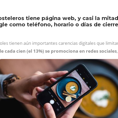
steleros tiene página web, y casi la mita
gle como teléfono, horario o días de cierre
les tienen aún importantes carencias digitales que limit
e cada cien (el 13%) se promociona en redes sociales