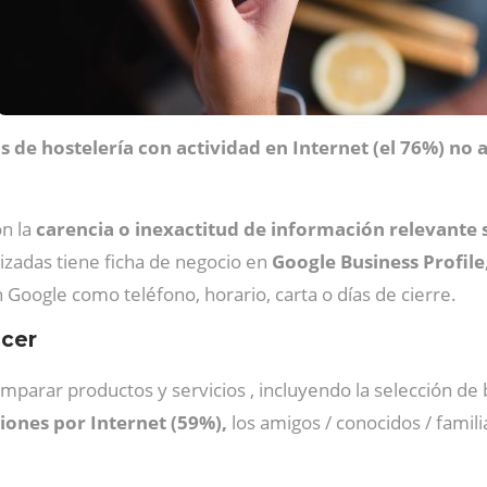
s de hostelería con actividad en Internet (el 76%) no
n la
carencia o inexactitud de información relevante 
izadas tiene ficha de negocio en
Google Business Profile
n Google como teléfono, horario, carta o días de cierre.
ocer
omparar productos y servicios , incluyendo la selección de 
ones por Internet (59%),
los amigos / conocidos / famili