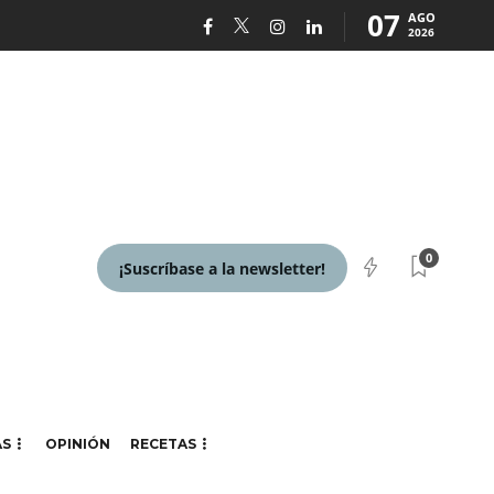
07
AGO
2026
0
¡Suscríbase a la newsletter!
AS
OPINIÓN
RECETAS