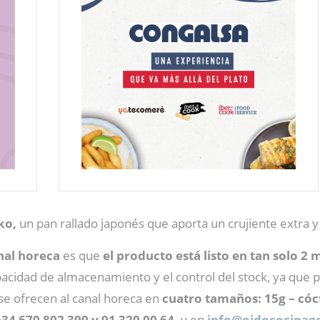
ko,
un pan rallado japonés que aporta un crujiente extra 
anal horeca
es que
el producto está listo en tan solo 2 
apacidad de almacenamiento y el control del stock, ya qu
se ofrecen al canal horeca en
cuatro tamaños: 15g – cócte
 +34 670 802 399 y 91 320 00 64,
y en
info@
oidococina