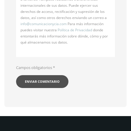
internacionales de sus datos. Puede ejercer sus
derechos de acceso, rectificación y supresión de los
datos, así como otros derechos enviando un correo a
info@
comunicacionycia.com
Para más información
puedes visitar nuestra
Política de Privacidad
donde
entontarás más información sobre dónde, cómo y por
qué almacenamos sus datos.
Campos obligatorios
*