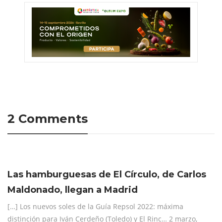
2 Comments
Las hamburguesas de El Círculo, de Carlos
Maldonado, llegan a Madrid
[…] Los nuevos soles de la Guía Repsol 2022: máxima
distinción para Iván Cerdeño (Toledo) y El Rinc… 2 marzo,