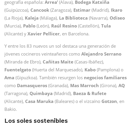
geografía española:
Arrea’
(Alava),
Bodega Katxiña
(Guipúzcoa),
Cancook
(Zaragoza),
Estimar
(Madrid),
Ikaro
(La Rioja),
Kaleja
(Málaga),
La Biblioteca
(Navarra),
Odiseo
(Murcia),
Pablo
(León),
Raúl Resino
(Castellón),
Tula
(Alicante) y
Xavier Pellicer
, en Barcelona.
Y entre los 83 nuevos un sol destaca una generación de
jóvenes cocineros veinteañeros como
Alejandro Serrano
(Miranda de Ebro),
Cañitas Maite
(Casas-Ibáñez),
Fuentelgato
(Huerta del Marquesado),
Kabo
(Pamplona) o
Ama
(Gipuzkoa). También resurgen los
negocios familiares
como
Damasqueros
(Granada),
Mas Marroch
(Girona),
AQ
(Tarragona),
Quimbaya
(Madrid),
Baeza & Rufete
(Alicante),
Casa Maruka
(Baleares) o el vizcaíno
Gotzon
, en
Bakio.
Los soles sostenibles